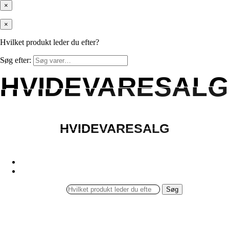
×
×
Hvilket produkt leder du efter?
Søg efter:
HVIDEVARESALG
HVIDEVARESALG
HVIDEVARESALG
HVIDEVARESALG
Søg