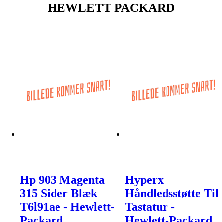
HEWLETT PACKARD
Hp 903 Magenta
Hyperx
315 Sider Blæk
Håndledsstøtte Til
T6l91ae - Hewlett-
Tastatur -
Packard
Hewlett-Packard