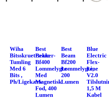
Wiha
Best
Best
Blue
Bitsskruetrækker-
Beam
Beam
Electric
Tumling
Bf400
Bf200
Flex-
Med 6
Lommelygte
Lommelygte,
Line
Bits ,
Med
200
V2.0
Ph/Ligekærv
Magnetisk
Lumen
Tilslutn
Fod, 400
1,5 M
Lumen
Kabel