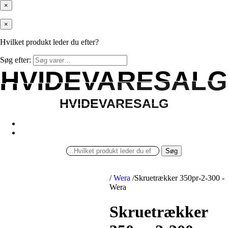
×
×
Hvilket produkt leder du efter?
Søg efter:
HVIDEVARESALG
HVIDEVARESALG
HVIDEVARESALG
HVIDEVARESALG
Søg
/
Wera
/
Skruetrækker 350pr-2-300 -
Wera
Skruetrækker