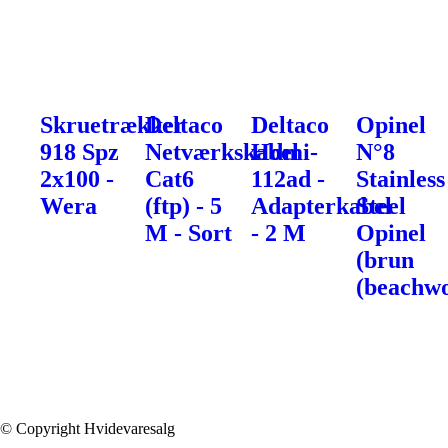
Skruetrækker
Deltaco
Deltaco
Opinel
918 Spz
Netværkskabel
Hdmi-
N°8
2x100 -
Cat6
112ad -
Stainless
Wera
(ftp) - 5
Adapterkabel
Steel
M - Sort
- 2 M
Opinel
(brun
(beachw
© Copyright Hvidevaresalg