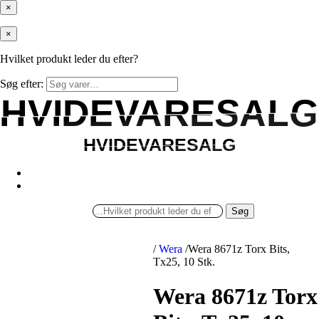
×
×
Hvilket produkt leder du efter?
Søg efter:
HVIDEVARESALG
HVIDEVARESALG
HVIDEVARESALG
HVIDEVARESALG
Søg
/
Wera
/
Wera 8671z Torx Bits,
Tx25, 10 Stk.
Wera 8671z Torx