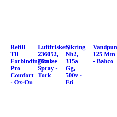
Refill
Luftfrisker,
Sikring
Vandpum
Til
236052,
Nh2,
125 Mm
Forbindingskasse
75ml
315a
- Bahco
Pro
Spray -
Gg,
Comfort
Tork
500v -
- Ox-On
Eti