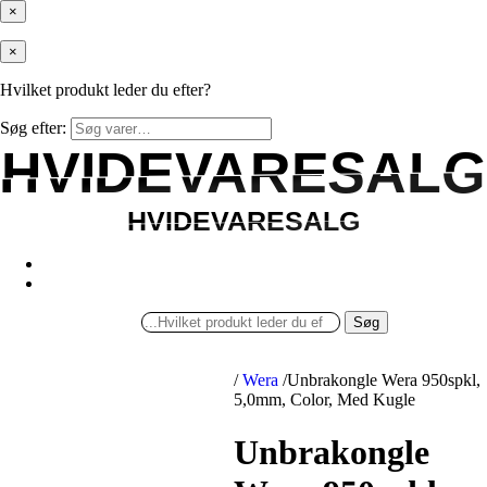
×
×
Hvilket produkt leder du efter?
Søg efter:
HVIDEVARESALG
HVIDEVARESALG
HVIDEVARESALG
HVIDEVARESALG
Søg
/
Wera
/
Unbrakongle Wera 950spkl,
5,0mm, Color, Med Kugle
Unbrakongle