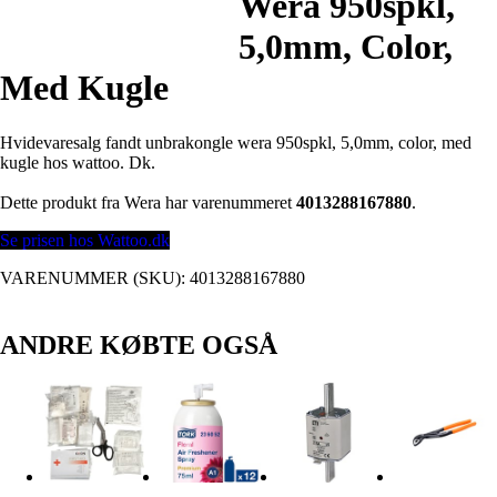
Wera 950spkl,
5,0mm, Color,
Med Kugle
Hvidevaresalg fandt unbrakongle wera 950spkl, 5,0mm, color, med
kugle hos wattoo. Dk.
Dette produkt fra Wera har varenummeret
4013288167880
.
Se prisen hos Wattoo.dk
VARENUMMER (SKU):
4013288167880
ANDRE KØBTE OGSÅ