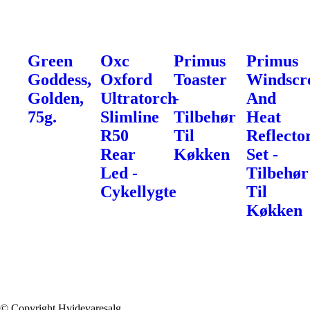
Green
Oxc
Primus
Primus
Goddess,
Oxford
Toaster
Windscr
Golden,
Ultratorch
-
And
75g.
Slimline
Tilbehør
Heat
R50
Til
Reflecto
Rear
Køkken
Set -
Led -
Tilbehør
Cykellygte
Til
Køkken
© Copyright Hvidevaresalg