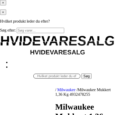
×
×
Hvilket produkt leder du efter?
Søg efter:
HVIDEVARESALG
HVIDEVARESALG
HVIDEVARESALG
HVIDEVARESALG
Søg
/
Milwaukee
/
Milwaukee Mukkert
1,36 Kg 4932478255
Milwaukee