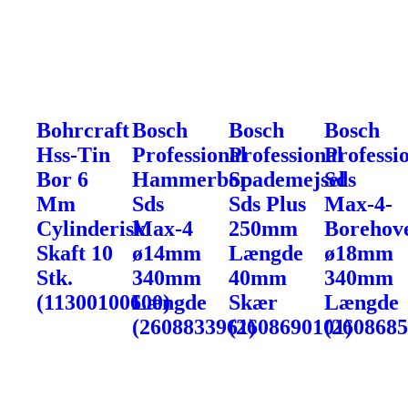
Bohrcraft
Bosch
Bosch
Bosch
Hss-Tin
Professional
Professional
Professi
Bor 6
Hammerbor
Spademejsel
Sds
Mm
Sds
Sds Plus
Max-4-
Cylinderisk
Max-4
250mm
Borehov
Skaft 10
ø14mm
Længde
ø18mm
Stk.
340mm
40mm
340mm
(11300100600)
Længde
Skær
Længde
(2608833961)
(2608690101)
(2608685