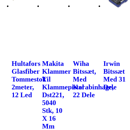
Hultafors
Makita
Wiha
Irwin
Glasfiber
Klammer
Bitssæt,
Bitssæt
Tommestok
Til
Med
Med 31
2meter,
Klammepistol
Karabinhage,
Dele
12 Led
Dst221,
22 Dele
5040
Stk, 10
X 16
Mm