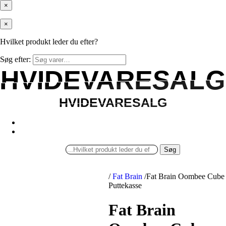
×
×
Hvilket produkt leder du efter?
Søg efter:
HVIDEVARESALG
HVIDEVARESALG
HVIDEVARESALG
HVIDEVARESALG
Søg
/
Fat Brain
/
Fat Brain Oombee Cube
Puttekasse
Fat Brain