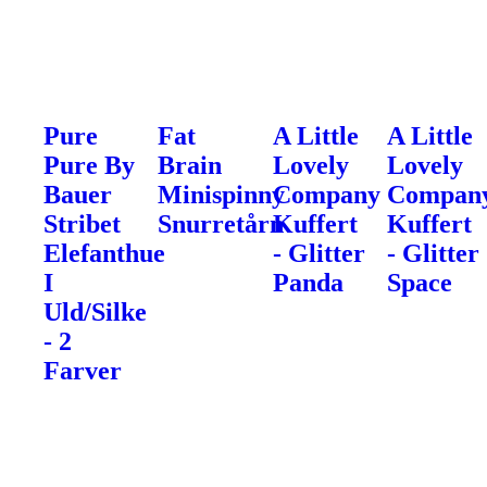
Pure
Fat
A Little
A Little
Pure By
Brain
Lovely
Lovely
Bauer
Minispinny
Company
Compan
Stribet
Snurretårn
Kuffert
Kuffert
Elefanthue
- Glitter
- Glitter
I
Panda
Space
Uld/Silke
- 2
Farver