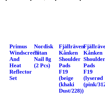
Primus
Nordisk
Fjällräven
Fjällräv
Windscreen
Titan
Kånken
Kånken
And
Nail 8g
Shoulder
Shoulde
Heat
(2 Pcs)
Pads
Pads
Reflector
F19
F19
Set
(beige
(lyserød
(khaki
(pink/31
Dust/228))