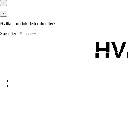
×
×
Hvilket produkt leder du efter?
Søg efter:
HV
HV