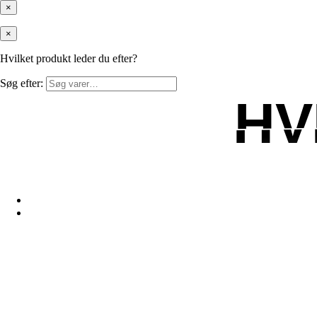
×
×
Hvilket produkt leder du efter?
Søg efter:
HV
HV