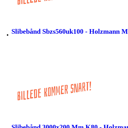
Slibebånd Sbzs560uk100 - Holzmann M
Slibebånd 3000x200 Mm K80 - Holzma