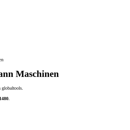
en
mann Maschinen
globaltools.
1480
.