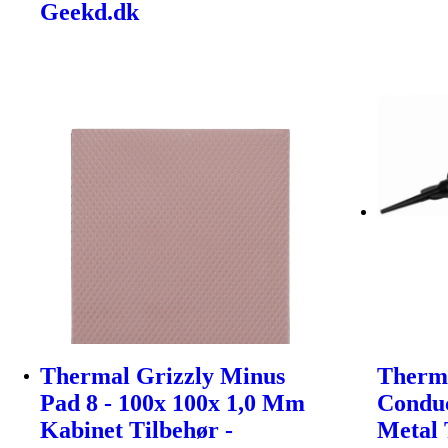
Geekd.dk
Thermal Grizzly Minus
Therma
Pad 8 - 100x 100x 1,0 Mm
Conduc
Kabinet Tilbehør -
Metal 