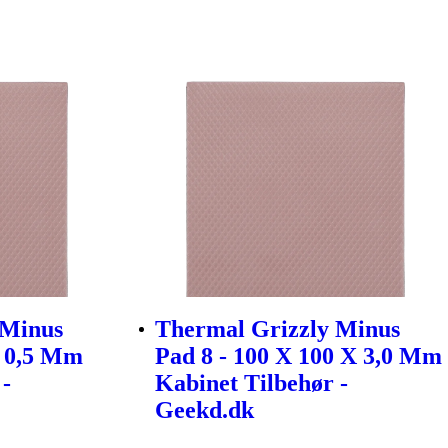
 Minus
Thermal Grizzly Minus
x 0,5 Mm
Pad 8 - 100 X 100 X 3,0 Mm
 -
Kabinet Tilbehør -
Geekd.dk