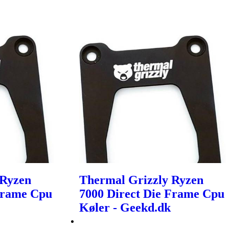
 Ryzen
Thermal Grizzly Ryzen
Frame Cpu
7000 Direct Die Frame Cpu
Køler - Geekd.dk