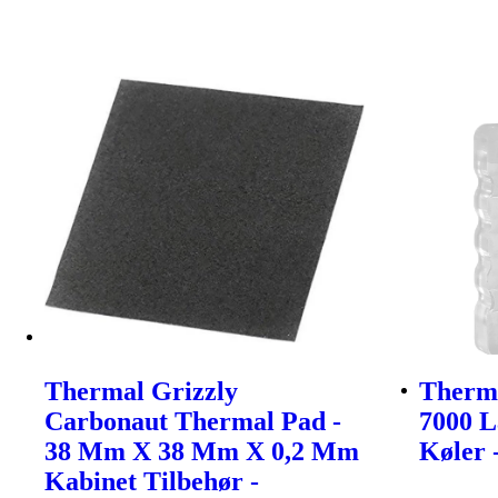
Thermal Grizzly
Therma
Carbonaut Thermal Pad -
7000 L
38 Mm X 38 Mm X 0,2 Mm
Køler 
Kabinet Tilbehør -