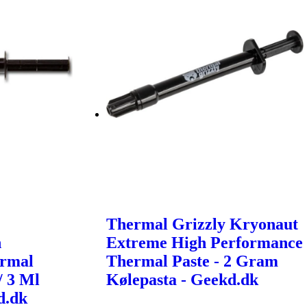
Thermal Grizzly Kryonaut
h
Extreme High Performance
ermal
Thermal Paste - 2 Gram
/ 3 Ml
Kølepasta - Geekd.dk
d.dk