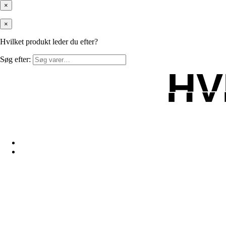
×
×
Hvilket produkt leder du efter?
Søg efter:
HV
HV