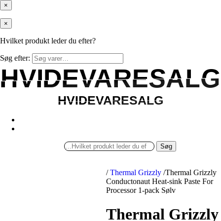
×
×
Hvilket produkt leder du efter?
Søg efter:
HVIDEVARESALG
HVIDEVARESALG
HVIDEVARESALG
HVIDEVARESALG
Søg
/
Thermal Grizzly
/
Thermal Grizzly
Conductonaut Heat-sink Paste For
Processor 1-pack Sølv
Thermal Grizzly