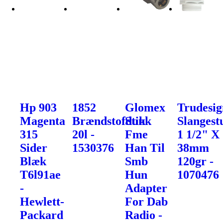
Hp 903
1852
Glomex
Trudesig
Magenta
Brændstofdunk
Stik
Slangest
315
20l -
Fme
1 1/2" X
Sider
1530376
Han Til
38mm
Blæk
Smb
120gr -
T6l91ae
Hun
1070476
-
Adapter
Hewlett-
For Dab
Packard
Radio -