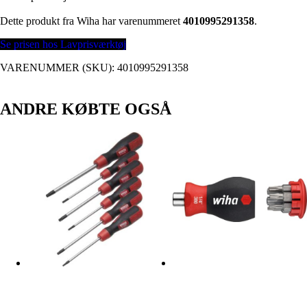
Dette produkt fra Wiha har varenummeret
4010995291358
.
Se prisen hos Lavprisværktøj
VARENUMMER (SKU):
4010995291358
ANDRE KØBTE OGSÅ