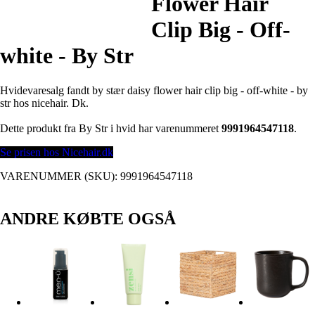
Flower Hair
Clip Big - Off-
white - By Str
Hvidevaresalg fandt by stær daisy flower hair clip big - off-white - by
str hos nicehair. Dk.
Dette produkt fra By Str i hvid har varenummeret
9991964547118
.
Se prisen hos Nicehair.dk
VARENUMMER (SKU):
9991964547118
ANDRE KØBTE OGSÅ