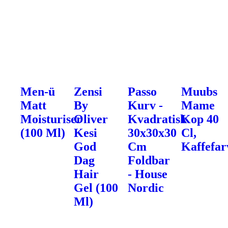
Men-ü
Zensi
Passo
Muubs
Matt
By
Kurv -
Mame
Moisturiser
Oliver
Kvadratisk
Kop 40
(100 Ml)
Kesi
30x30x30
Cl,
God
Cm
Kaffefar
Dag
Foldbar
Hair
- House
Gel (100
Nordic
Ml)